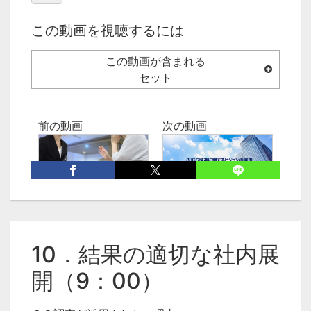
この動画を視聴するには
この動画が含まれる
セット
前の動画
次の動画
05:28
17:50
９．提案営業力調査報
11．ＣＳ推進に関する
告事例②（5：27）
ビジョンの浸透（17：
50）
10．結果の適切な社内展
開（9：00）