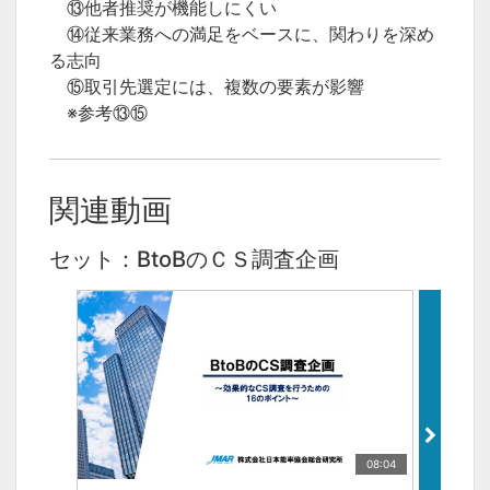
⑬他者推奨が機能しにくい
⑭従来業務への満足をベースに、関わりを深め
る志向
⑮取引先選定には、複数の要素が影響
※参考⑬⑮
関連動画
セット：BtoBのＣＳ調査企画
08:04