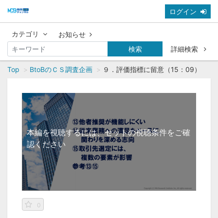
ログイン
カテゴリ
お知らせ
検索
詳細検索
Top
BtoBのＣＳ調査企画
９．評価指標に留意（15：09）
本編を視聴するには、セットの視聴条件をご確
認ください
0