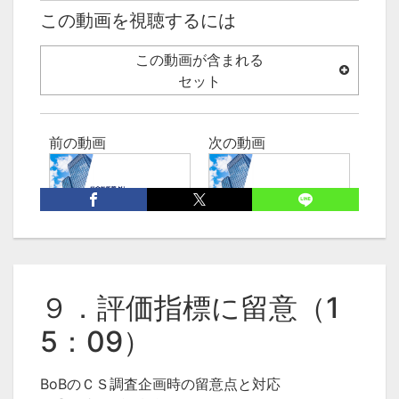
この動画を視聴するには
この動画が含まれる
セット
前の動画
次の動画
04:43
05:41
８．個別データの活用
10．調査の使い分けに
に留意（4：43）
留意（5：41）
９．評価指標に留意（1
5：09）
BoBのＣＳ調査企画時の留意点と対応