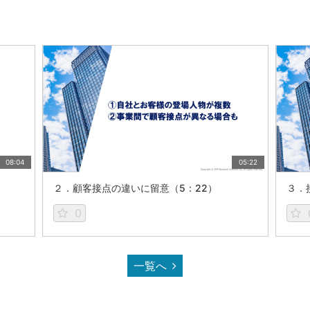
08:04
05:22
２．顧客接点の違いに留意（5：22）
３．
0
一覧へ