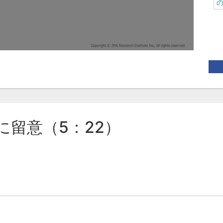
の
に留意（5：22）