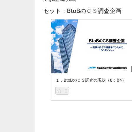
セット：BtoBのＣＳ調査企画
１．BtoBのＣＳ調査の現状（8：04）
0