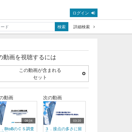
ログイン
検索
詳細検索
の動画を視聴するには
この動画が含まれる
セット
の動画
次の動画
08:04
03:20
．BtoBのＣＳ調査
３．接点の多さに留