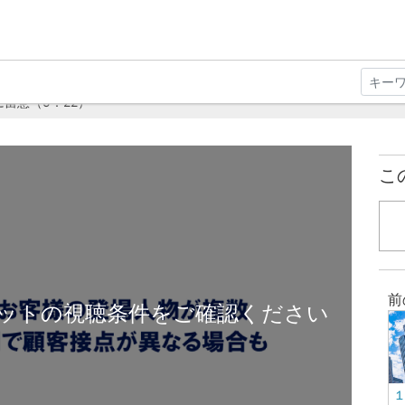
留意（5：22）
こ
前
ットの視聴条件をご確認ください
１