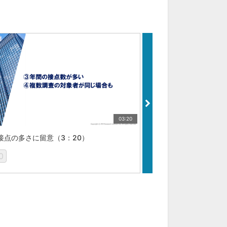
03:20
接点の多さに留意（3：20）
４．顧客層の選択に留意
0
0