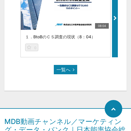
08:04
１．BtoBのＣＳ調査の現状（8：04）
２．顧
0
0
一覧へ
MDB動画チャンネル／マーケティン
グ・データ・バンク｜日本能率協会総