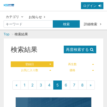
ログイン
カテゴリ
お知らせ
検索
詳細検索
Top
検索結果
検索結果
再度検索する
登録日
再生数
お気に入り数
価格
«
1
2
3
4
5
6
7
8
»