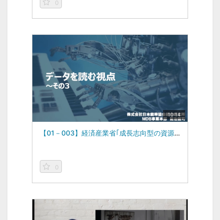
0
10:14
【01－003】経済産業省｢成長志向型の資源自律経済デザイン研究会｣ -データを読む視点vol.3-（2022/11/07）
0