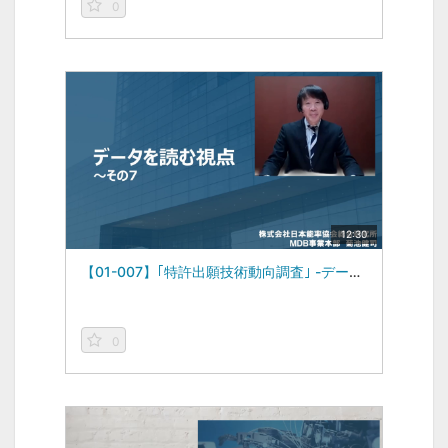
0
12:30
【01-007】｢特許出願技術動向調査｣ -データを読む視点vol.7-（2023/01/23）
0