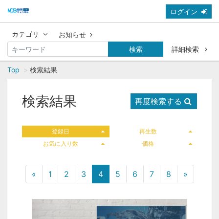
ログイン
カテゴリ
お知らせ
検索
詳細検索
Top
検索結果
検索結果
再度検索する
登録日
再生数
お気に入り数
価格
«
1
2
3
4
5
6
7
8
»