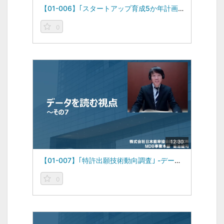
【01-006】｢スタートアップ育成5か年計画｣・続編 -データを読む視点vol.6-（2022/12/26）
0
12:30
【01-007】｢特許出願技術動向調査｣ -データを読む視点vol.7-（2023/01/23）
0