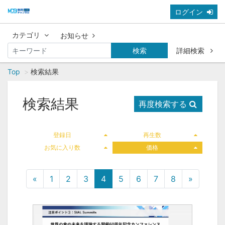
ログイン
カテゴリ
お知らせ
検索
詳細検索
Top
検索結果
検索結果
再度検索する
登録日
再生数
お気に入り数
価格
«
1
2
3
4
5
6
7
8
»