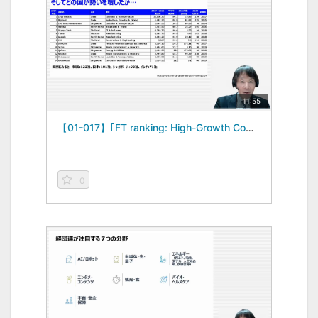
11:55
【01-017】｢FT ranking: High-Growth Companies Asia-Pacific 2024｣ -データを読む視点2024年度vol.1-（2024/06/21）
0